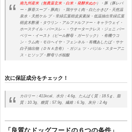
南九州産米
（
無農薬玄米
・
白米
・
発酵米ぬか
）・豚（豚レバ
ー・豚骨スープ・豚肉）・鶏ササミ肉・白たかきび・天然温
泉水・天然ケル プ・常緑広葉樹皮炭素抹・低温抽出常緑広葉
樹皮木酢液・タウリン・アルファルファー・キャラウェイ・
ホーステイル・パースレ－・ウオータークレス・ジェニ パー
ベリー・イースト（ビール酵母・ガーリック）・有機ウコ
ン・ラム肉・モロヘイヤ・フェンネル・有機あしたば・サケ
白子抽出物（ＤＮＡ含有）・ガジュ ツ・バジル・スターアニ
ス・ヒソップ・酵母リボ核酸
次に保証成分をチェック！
カロリー：411kcal、水分：4.6g、たんぱく質：18.5ｇ、脂
質：10.3g、糖質：57.9g、繊維：6.3g、灰分：2.4g
「良質なドッグフードの６つの条件」