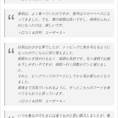
最初は、よく食べていたのですが、後半はスローペースにな
ってきました。でも、糞の状態は良いですし、肉球がふわふ
わになったのは、嬉しいです。
＜口コミ＆評判 ユーザー３＞
以前はおさかな華でしたが、トッピングに魚を与えるように
なったのでこちらに切り替えました。
相変わらず涙やけもなく、体調も良好です。元々虚弱でお腹
を下しやすい子ですが、病院へ行く回数がグンと減りまし
た。
それと、ビッグウッドのフードにしてから毛が柔らかくなり
ました。
最後まで元気でいられるように、ずっとこちらのフードを食
べてもらおうと思っています。
＜口コミ＆評判 ユーザー４＞
いつも亀なのでたまには違うものと思い購入しましたが、亀