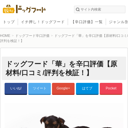
トップ
イチ押し！ドッグフード
【辛口評価】一覧
ジャンル
HOME
ドッグフード辛口評価
ドッグフード「華」を辛口評価【原材料/口コミ/
評判を検証！】
ドッグフード「華」を辛口評価【原
材料/口コミ/評判を検証！】
いいね!
ツイート
Google+
はてブ
Pocket