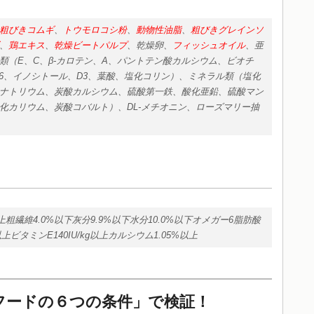
粗びきコムギ
、
トウモロコシ粉
、
動物性油脂
、
粗びきグレインソ
、
鶏エキス
、
乾燥ビートパルプ
、乾燥卵、
フィッシュオイル
、亜
類（E、C、β-カロテン、A、パントテン酸カルシウム、ビオチ
、B6、イノシトール、D3、葉酸、塩化コリン）、ミネラル類（塩化
ナトリウム、炭酸カルシウム、硫酸第一鉄、酸化亜鉛、硫酸マン
化カリウム、炭酸コバルト）、DL-メチオニン、ローズマリー抽
以上粗繊維4.0%以下灰分9.9%以下水分10.0%以下オメガー6脂肪酸
以上ビタミンE140IU/kg以上カルシウム1.05%以上
フードの６つの条件」で検証！