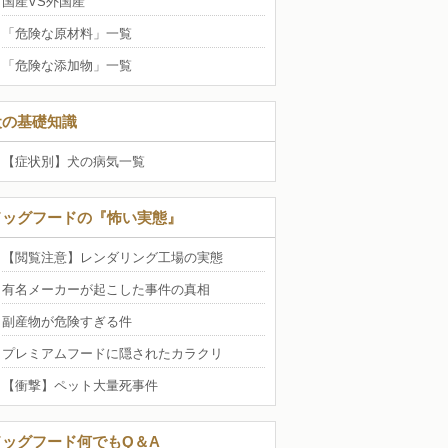
国産VS外国産
「危険な原材料」一覧
「危険な添加物」一覧
犬の基礎知識
【症状別】犬の病気一覧
ドッグフードの『怖い実態』
【閲覧注意】レンダリング工場の実態
有名メーカーが起こした事件の真相
副産物が危険すぎる件
プレミアムフードに隠されたカラクリ
【衝撃】ペット大量死事件
ドッグフード何でもQ＆A