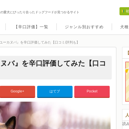
たの愛犬にぴったり合ったドッグフードが見つかるサイト
【辛口評価】一覧
ジャンル別おすすめ
犬種
ユーカヌバ』を辛口評価してみた【口コミ/評判も】
ヌバ』を辛口評価してみた【口コ
Google+
はてブ
Pocket
読