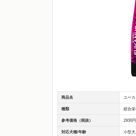
商品名
ユーカ
種類
総合栄
参考価格（税抜）
2930
対応犬種/年齢
小型犬