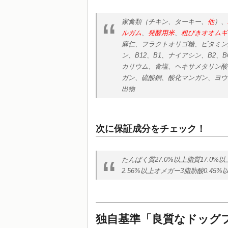
家禽類（チキン、ターキー、
他
）、
ルガム
、
発酵用米
、
粗びきオオムギ
麻仁、フラクトオリゴ糖、ビタミン
ン、B12、B1、ナイアシン、B2
カリウム、食塩、ヘキサメタリン酸
ガン、硫酸銅、酸化マンガン、ヨウ
出物
次に保証成分をチェック！
たんぱく質27.0%以上脂質17.0%
2.56%以上オメガー3脂肪酸0.45%
独自基準「良質なドッグ