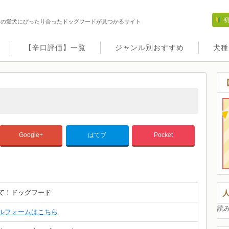
たの愛犬にぴったり合ったドッグフードが見つかるサイト
【辛口評価】一覧
ジャンル別おすすめ
犬種
Google+
はてブ
Pocket
て！ドッグフード
読
ルフォームはこちら