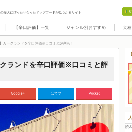
たの愛犬にぴったり合ったドッグフードが見つかるサイト
【辛口評価】一覧
ジャンル別おすすめ
犬種
】カークランドを辛口評価※口コミと評判も！
クランドを辛口評価※口コミと評
Google+
はてブ
Pocket
読