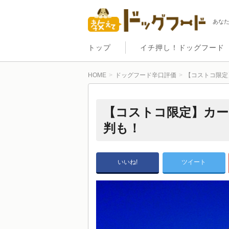
あな
トップ
イチ押し！ドッグフード
HOME
ドッグフード辛口評価
【コストコ限定
【コストコ限定】カー
判も！
いいね!
ツイート