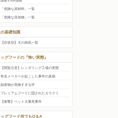
国産VS外国産
「危険な原材料」一覧
「危険な添加物」一覧
犬の基礎知識
【症状別】犬の病気一覧
ドッグフードの『怖い実態』
【閲覧注意】レンダリング工場の実態
有名メーカーが起こした事件の真相
副産物が危険すぎる件
プレミアムフードに隠されたカラクリ
【衝撃】ペット大量死事件
ドッグフード何でもQ＆A