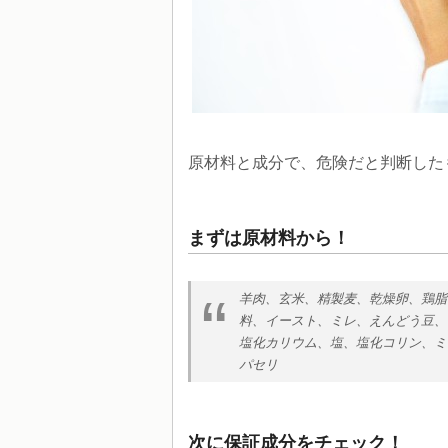
原材料と成分で、危険だと判断した
まずは原材料から！
羊肉、玄米、精製麦、乾燥卵、鶏脂
料、イースト、ミレ、えんどう豆、
塩化カリウム、塩、塩化コリン、ミ
パセリ
次に保証成分をチェック！