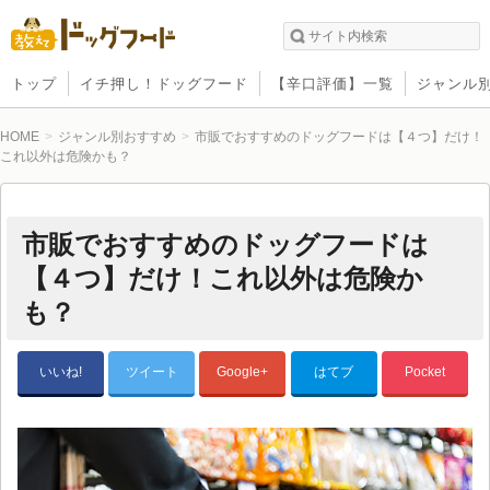
トップ
イチ押し！ドッグフード
【辛口評価】一覧
ジャンル
HOME
ジャンル別おすすめ
市販でおすすめのドッグフードは【４つ】だけ！
これ以外は危険かも？
市販でおすすめのドッグフードは
【４つ】だけ！これ以外は危険か
も？
いいね!
ツイート
Google+
はてブ
Pocket