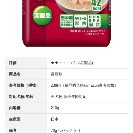
評価
★★・・・ (２ツ星製品)
商品名
霧島鶏
参考価格（税抜）
238円（単品購入時/amazon参考価格）
対応犬種/年齢
全犬種用/全年齢対応
内容量
210g
生産国
日本
備考
70g×3パック入り