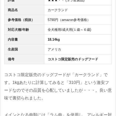
評価
★★★・・ (３ツ星製品)
商品名
カークランド
参考価格（税抜）
5790円（amazon参考価格）
対応犬種/年齢
全犬種用/成犬用(１歳～６歳)
内容量
18.14kg
生産国
アメリカ
備考
コストコ限定販売のドッグフード
コストコ限定販売のドッグフードが「カークランド」で
す。1kgあたりに計算してみると「310円」という激安フ
ードなのでその品質を心配していましたが・・・。良い意
味で裏切られました。
メインとなる肉類には「ラム肉」を使用し、アレルギー対