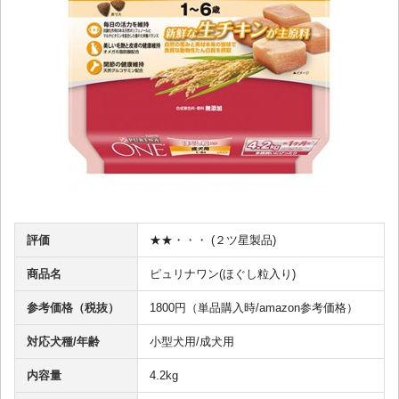
評価
★★・・・ (２ツ星製品)
商品名
ピュリナワン(ほぐし粒入り)
参考価格（税抜）
1800円（単品購入時/amazon参考価格）
対応犬種/年齢
小型犬用/成犬用
内容量
4.2kg