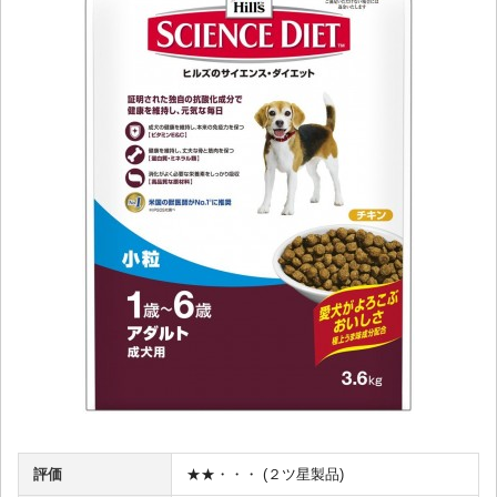
評価
★★・・・ (２ツ星製品)