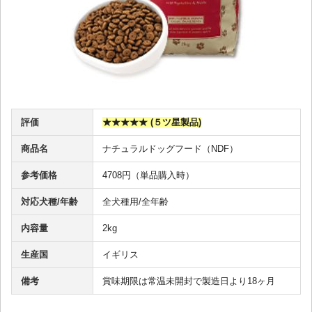
評価
★★★★★ (５ツ星製品)
商品名
ナチュラルドッグフード（NDF）
参考価格
4708円（単品購入時）
対応犬種/年齢
全犬種用/全年齢
内容量
2kg
生産国
イギリス
備考
賞味期限は常温未開封で製造日より18ヶ月