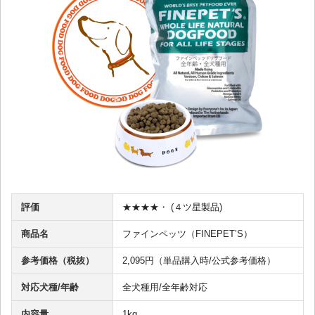
評価
★★★★・ (４ツ星製品)
商品名
ファインペッツ（FINEPET’S）
参考価格（税抜）
2,095円（単品購入時/公式参考価格）
対応犬種/年齢
全犬種用/全年齢対応
内容量
1kg