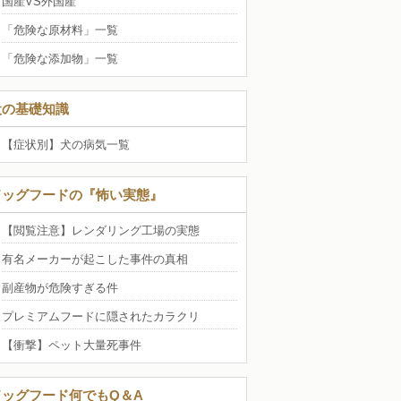
国産VS外国産
「危険な原材料」一覧
「危険な添加物」一覧
犬の基礎知識
【症状別】犬の病気一覧
ドッグフードの『怖い実態』
【閲覧注意】レンダリング工場の実態
有名メーカーが起こした事件の真相
副産物が危険すぎる件
プレミアムフードに隠されたカラクリ
【衝撃】ペット大量死事件
ドッグフード何でもQ＆A