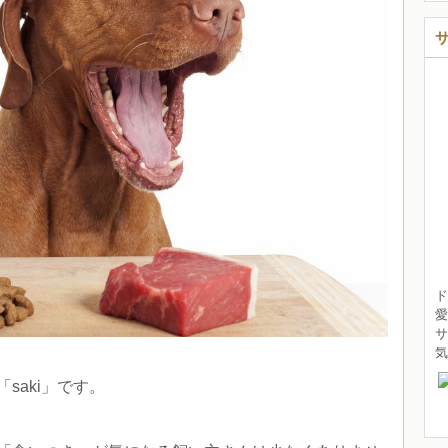
ド
愛
サ
saki」です。