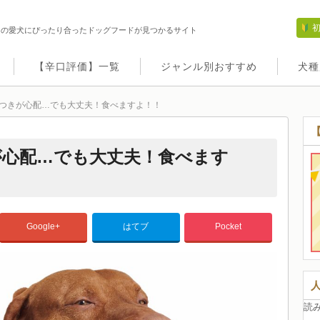
たの愛犬にぴったり合ったドッグフードが見つかるサイト
【辛口評価】一覧
ジャンル別おすすめ
犬種
つきが心配…でも大丈夫！食べますよ！！
が心配…でも大丈夫！食べます
Google+
はてブ
Pocket
読