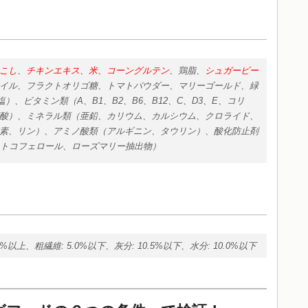
こし
、
チキンエキス
、
米
、
コーングルテン
、鶏脂、
シュガービー
イル、フラクトオリゴ糖、トマトパウダー、マリーゴールド、緑
）、ビタミン類（A、B1、B2、B6、B12、C、D3、E、コリ
酸）、ミネラル類（亜鉛、カリウム、カルシウム、クロライド、
素、リン）、アミノ酸類（アルギニン、タウリン）、酸化防止剤
トコフェロール、ローズマリー抽出物）
0%以上、粗繊維: 5.0%以下、灰分: 10.5%以下、水分: 10.0%以下