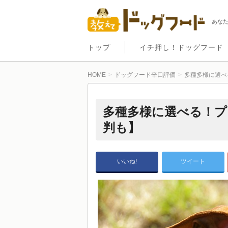
あな
トップ
イチ押し！ドッグフード
HOME
ドッグフード辛口評価
多種多様に選べ
多種多様に選べる！プ
判も】
いいね!
ツイート