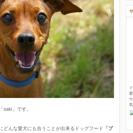
ド
愛
サ
saki」です。
にどんな愛犬にも合うことが出来るドッグフード
「プ