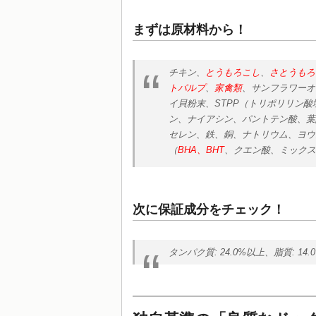
まずは原材料から！
チキン、
とうもろこし
、
さとうもろ
トパルプ
、
家禽類
、サンフラワーオ
イ貝粉末、STPP（トリポリリン酸塩
ン、ナイアシン、パントテン酸、葉
セレン、鉄、銅、ナトリウム、ヨウ
（
BHA、BHT
、クエン酸、ミックス
次に保証成分をチェック！
タンパク質: 24.0%以上、脂質: 14.