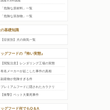
国産VS外国産
「危険な原材料」一覧
「危険な添加物」一覧
犬の基礎知識
【症状別】犬の病気一覧
ドッグフードの『怖い実態』
【閲覧注意】レンダリング工場の実態
有名メーカーが起こした事件の真相
副産物が危険すぎる件
プレミアムフードに隠されたカラクリ
【衝撃】ペット大量死事件
ドッグフード何でもQ＆A