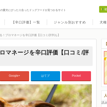
たの愛犬にぴったり合ったドッグフードが見つかるサイト
【辛口評価】一覧
ジャンル別おすすめ
犬種
る！プロマネージを辛口評価【口コミ/評判も】
ロマネージを辛口評価【口コミ/評
Google+
はてブ
Pocket
読