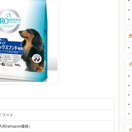
イフード
入時/amazon価格）