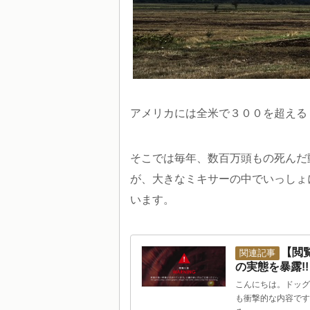
アメリカには全米で３００を超える
そこでは毎年、数百万頭もの死んだ
が、大きなミキサーの中でいっしょ
います。
【閲
の実態を暴露!!
こんにちは。ドッグ
も衝撃的な内容です