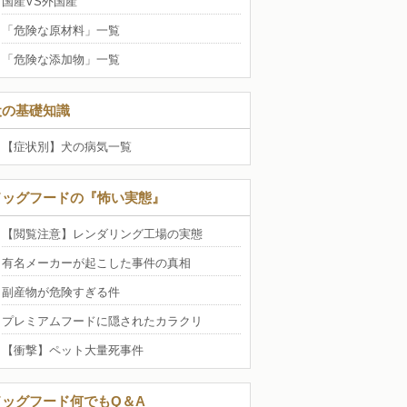
国産VS外国産
「危険な原材料」一覧
「危険な添加物」一覧
犬の基礎知識
【症状別】犬の病気一覧
ドッグフードの『怖い実態』
【閲覧注意】レンダリング工場の実態
有名メーカーが起こした事件の真相
副産物が危険すぎる件
プレミアムフードに隠されたカラクリ
【衝撃】ペット大量死事件
ドッグフード何でもQ＆A